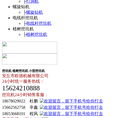
├
打洞机
螺旋钻机
├
螺旋钻机
电线杆挖坑机
├
电线杆挖坑机
植树挖坑机
├
植树挖坑机
挖坑机
植树挖坑机
小型挖坑机
安丘市欧德机械有限公司
24小时统一服务热线：
15624210888
挖坑机24小时销售客服：
18678029022 杜鹏
15662562758 辛鑫
18653668101 程风