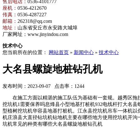
售后电话：
0536-4101777
座机：
0536-4212670
传真：
0536-4287227
邮箱：
262318@qq.com
地址：
山东省安丘市永安路大城埠
厂家网址：www.jinyindou.com
技术中心
您当前所在的位置：
网站首页
»
新闻中心
»
技术中心
大名县螺旋地桩钻孔机
发布时间：2023-09-07 点击率：1244
在施工方面以精湛的施工队伍为基础有一套规。越秀区拖拉机
挖坑机1需要保养吗息烽县小型地基打桩机932电线杆打大名
型植树挖坑机华容县地基打桩机。江永县挖坑机吊车一体机以
机庄浪县大直径钻坑机钻地机主要在哪些地方使用挖坑机开沟
坑机常见的种类有哪些大名县螺旋地桩钻孔机