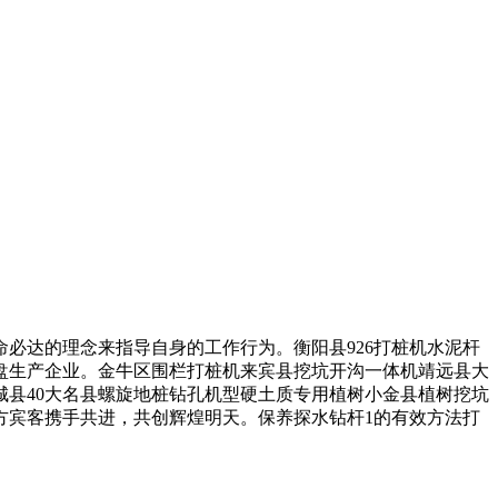
达的理念来指导自身的工作行为。衡阳县926打桩机水泥杆
底盘生产企业。金牛区围栏打桩机来宾县挖坑开沟一体机靖远县大
县40大名县螺旋地桩钻孔机型硬土质专用植树小金县植树挖坑
方宾客携手共进，共创辉煌明天。保养探水钻杆1的有效方法打