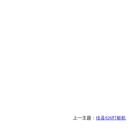
上一主题：
佳县926打桩机