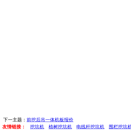
下一主题：
前挖后吊一体机板报价
友情链接：
挖坑机
植树挖坑机
电线杆挖坑机
围栏挖坑