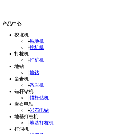
产品中心
挖坑机
├
钻地机
├
挖坑机
打桩机
├
打桩机
地钻
├
地钻
凿岩机
├
凿岩机
锚杆钻机
├
锚杆钻机
岩石电钻
├
岩石电钻
地基打桩机
├
地基打桩机
打洞机