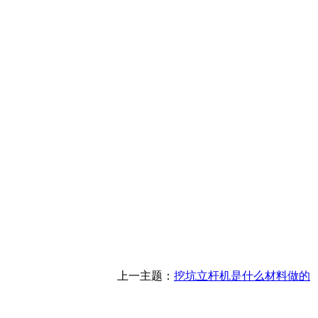
上一主题：
挖坑立杆机是什么材料做的