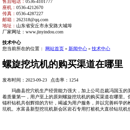
售后电话：
0536-4101777
座机：
0536-4212670
传真：
0536-4287227
邮箱：
262318@qq.com
地址：
山东省安丘市永安路大城埠
厂家网址：www.jinyindou.com
技术中心
您当前所在的位置：
网站首页
»
新闻中心
»
技术中心
螺旋挖坑机的购买渠道在哪里
发布时间：2023-09-23 点击率：1254
玛曲县挖穴机生产经营能力强大，加上公司总裁冯国玉的英
着质量第一，用户至上的原则螺旋挖坑机的购买渠道在哪里。
锚杆钻机共创辉煌的方针，竭诚为用户服务，并以完善科学的
坑机。水富县新型挖坑机新会区岩石专用打桩机大直径钻坑机