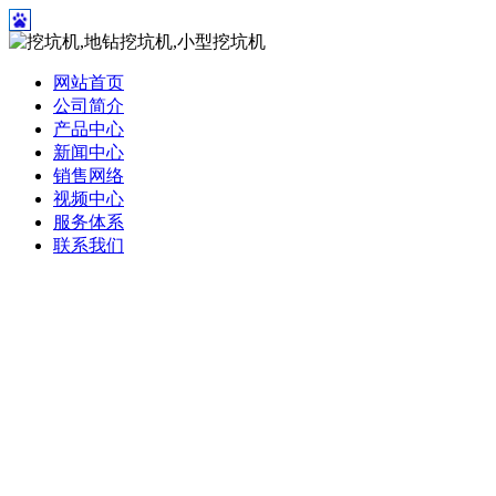
网站首页
公司简介
产品中心
新闻中心
销售网络
视频中心
服务体系
联系我们