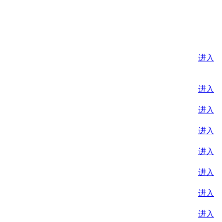
进入
进入
进入
进入
进入
进入
进入
进入