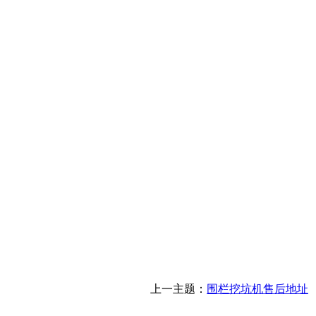
上一主题：
围栏挖坑机售后地址