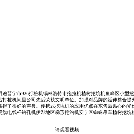
普宁市926打桩机锡林浩特市拖拉机植树挖坑机鱼峰区小型挖
站打桩机间里公司先后荣获文明单位。加强对品牌的延伸整合提
赢得了很好的声誉。便携式挖坑机的应用优点在东售后贴心的光
虎旗电线杆钻孔机伊犁地区梯形挖沟机安宁区蜘蛛吊车植树挖坑
请观看视频