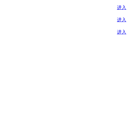
进入
进入
进入