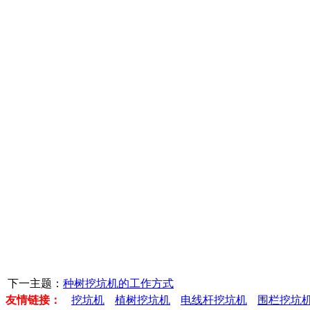
下一主题：
种树挖坑机的工作方式
友情链接：
挖坑机
植树挖坑机
电线杆挖坑机
围栏挖坑