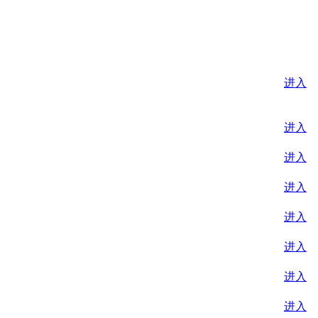
进入
进入
进入
进入
进入
进入
进入
进入