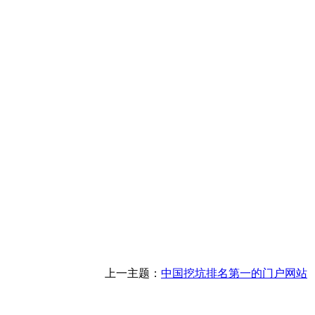
上一主题：
中国挖坑排名第一的门户网站