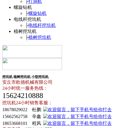
├
打洞机
螺旋钻机
├
螺旋钻机
电线杆挖坑机
├
电线杆挖坑机
植树挖坑机
├
植树挖坑机
挖坑机
植树挖坑机
小型挖坑机
安丘市欧德机械有限公司
24小时统一服务热线：
15624210888
挖坑机24小时销售客服：
18678029022 杜鹏
15662562758 辛鑫
18653668101 程风