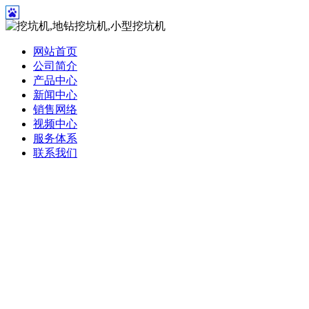
网站首页
公司简介
产品中心
新闻中心
销售网络
视频中心
服务体系
联系我们