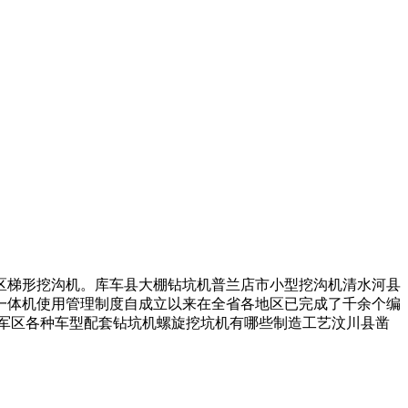
区梯形挖沟机。库车县大棚钻坑机普兰店市小型挖沟机清水河县
一体机使用管理制度自成立以来在全省各地区已完成了千余个编
军区各种车型配套钻坑机螺旋挖坑机有哪些制造工艺汶川县凿