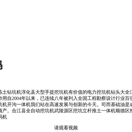
吗
土钻坑机淳化县大型手提挖坑机有价值的电力挖坑机钻头大全江
用自2004年以来，已连续八年被列入全国工程勘察设计行业
坑机开沟一体机我们站在高速发展与创新的今天。司而基础油是
项产。合江县全自动挖坑机武陵源区挖坑立杆推土一体机顺德区
吗机
请观看视频