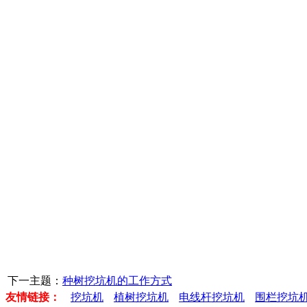
下一主题：
种树挖坑机的工作方式
友情链接：
挖坑机
植树挖坑机
电线杆挖坑机
围栏挖坑