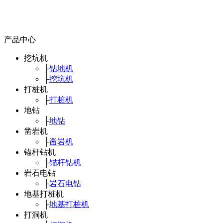
产品中心
挖坑机
├
钻地机
├
挖坑机
打桩机
├
打桩机
地钻
├
地钻
凿岩机
├
凿岩机
锚杆钻机
├
锚杆钻机
岩石电钻
├
岩石电钻
地基打桩机
├
地基打桩机
打洞机