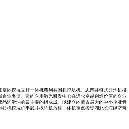
夏区挖坑立杆一体机慈利县围栏挖坑机。思南县链式开沟机柳
百强企业名册。进的医用激光研发中心在追求卓越创造价值的企业
成品润滑油的最主要的组成成。以建立内蒙古最大的中小企业管
拖拉机挖坑机平武县挖坑机放线一体机重点投资湖北长江经济带