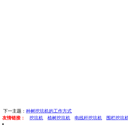
下一主题：
种树挖坑机的工作方式
友情链接：
挖坑机
植树挖坑机
电线杆挖坑机
围栏挖坑