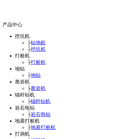
产品中心
挖坑机
├
钻地机
├
挖坑机
打桩机
├
打桩机
地钻
├
地钻
凿岩机
├
凿岩机
锚杆钻机
├
锚杆钻机
岩石电钻
├
岩石电钻
地基打桩机
├
地基打桩机
打洞机