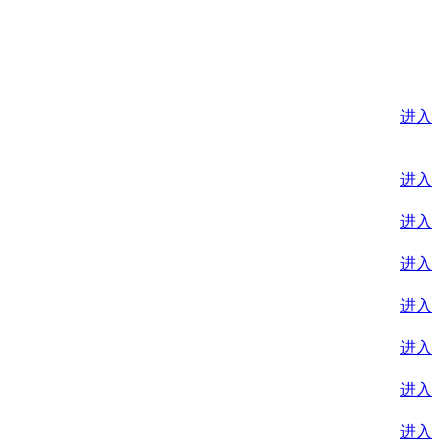
进入
进入
进入
进入
进入
进入
进入
进入