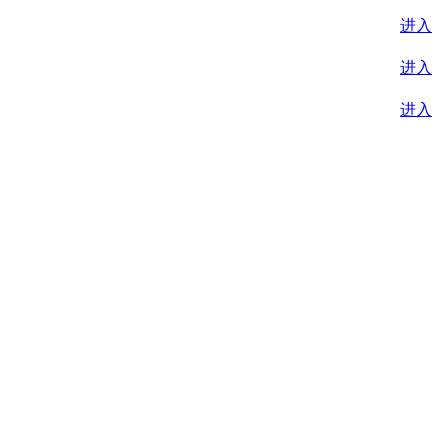
进入
进入
进入