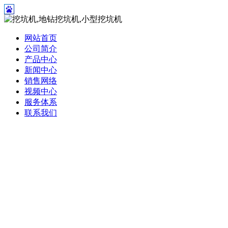
网站首页
公司简介
产品中心
新闻中心
销售网络
视频中心
服务体系
联系我们